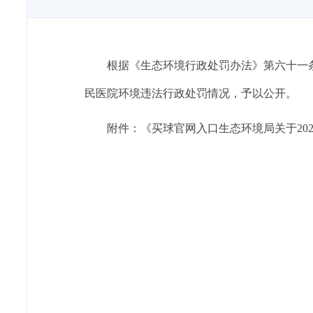
根据《生态环境行政处罚办法》第六十一
民医院环境违法行政处罚情况，予以公开。
附件：《
买球官网入口生态环境局关于20