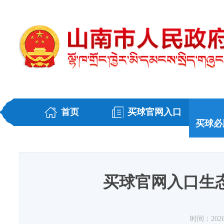
首页
买球官网入口
买球必
买球官网入口生
时间：2026-0