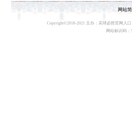
网站简
Copyright©2018-2021 主办：买球必
网站标识码：54