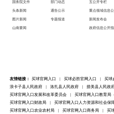
国务院文件
部门动态
五公开专栏
头条新闻
通告公示
重点领域信息公
图片新闻
专题报道
新闻发布会
山南要闻
政府信息公开指
友情链接：
买球官网入口
|
买球必胜官网入口
|
买球
浪卡子县人民政府
|
洛扎县人民政府
|
措美县人民政
买球官网入口发展和改革委员会
|
买球官网入口教育局
买球官网入口财政局
|
买球官网入口人力资源和社会保
买球官网入口农业农村局
|
买球官网入口商务局
|
买