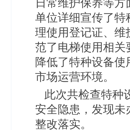
日常维护保养等方
单位详细宣传了特
理使用登记证、维
范了电梯使用相关
降低了特种设备使
市场运营环境。
此次共检查特种
安全隐患，发现未
整改落实。