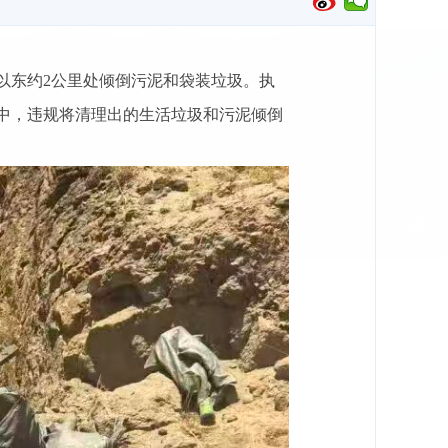
沟以东约2公里处倾倒污泥和袋装垃圾。执
中，违规将清理出的生活垃圾和污泥倾倒