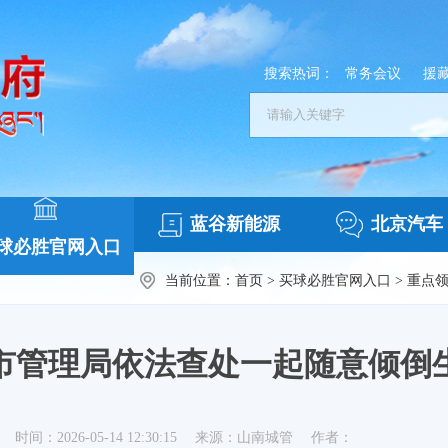
搜索热词：
常务会议
援
蓝谷新能源
北京汽车
球必胜官网入口
当前位置：
首页
>
买球必胜官网入口
>
重点
市管理局依法查处一起随意倾倒
时间：2026-05-14 12:30:15
来源：山南城管
作者：