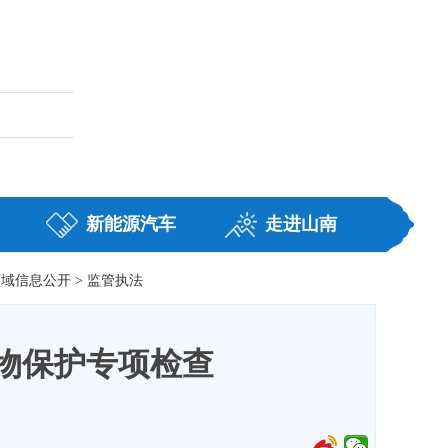
藏
职务任免
新能源汽车
走进山南
领域信息公开
>
监管执法
动物保护专项检查