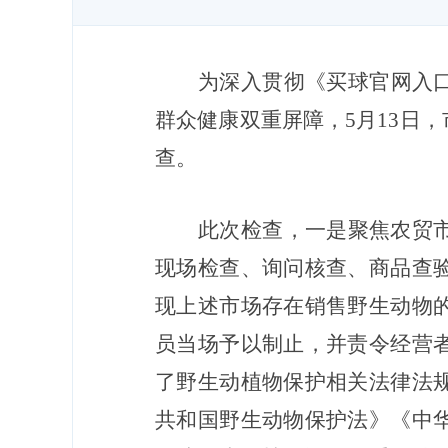
为深入贯彻《买球官网入
群众健康双重屏障，5月13日
查。
此次检查，一是聚焦农贸
现场检查、询问核查、商品查
现上述市场存在销售野生动物
员当场予以制止，并责令经营
了野生动植物保护相关法律法
共和国野生动物保护法》《中