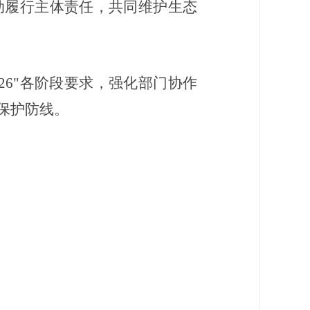
动履行主体责任，共同维护生态
26"
各阶段要求，强化部门协作
保护防线。