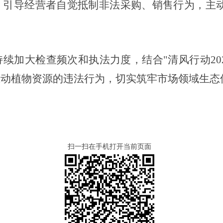
，引导经营者自觉抵制非法采购、销售行为，主
持续加大检查频次和执法力度，结合
"清风行动
20
生动植物资源的违法行为，切实筑牢市场领域生态
扫一扫在手机打开当前页面