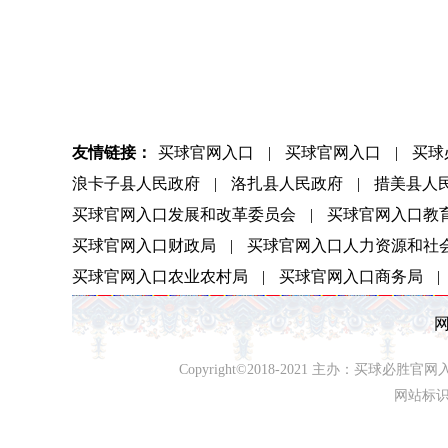
友情链接：
买球官网入口
|
买球官网入口
|
买球
浪卡子县人民政府
|
洛扎县人民政府
|
措美县人
买球官网入口发展和改革委员会
|
买球官网入口教
买球官网入口财政局
|
买球官网入口人力资源和社
买球官网入口农业农村局
|
买球官网入口商务局
|
Copyright©2018-2021 主办：买
网站标识码