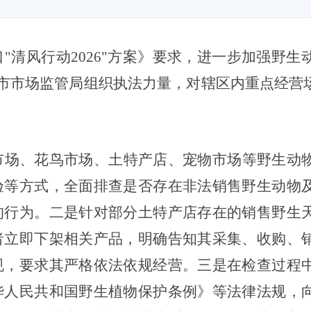
口
"清风行动2026"方案》要求，进一步加强野
，市市场监管局组织执法力量，对辖区内重点经营
市场、花鸟市场、土特产店、宠物市场等野生动
验等方式，全面排查是否存在非法销售野生动物
的行为。二是针对部分土特产店存在的销售野生
者立即下架相关产品，明确告知其采集、收购、
规，要求其严格依法依规经营。三是在检查过程
华人民共和国野生植物保护条例》等法律法规，