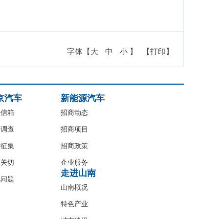
字体【
大
中
小
】
【打印】
京汽车
新能源汽车
长信箱
招商动态
卷调查
招商项目
意征集
招商政策
应关切
企业服务
走进山南
见问题
山南概况
特色产业