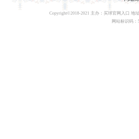
Copyright©2018-2021 主办：买球官
网站标识码：54