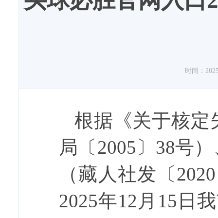
买球必胜官网入口2
时间：2025-1
根据《关于核定
局〔2005〕38
（藏人社发〔2020
2025年12月1