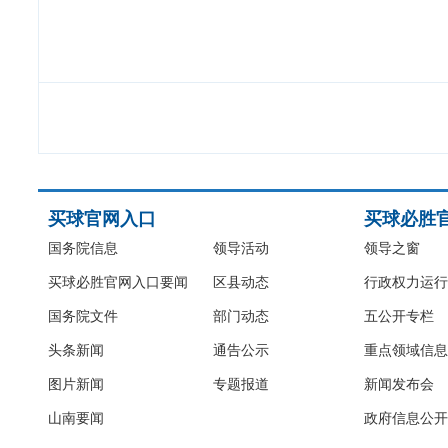
买球官网入口
买球必胜
国务院信息
领导活动
领导之窗
买球必胜官网入口要闻
区县动态
行政权力运行
国务院文件
部门动态
五公开专栏
头条新闻
通告公示
重点领域信息
图片新闻
专题报道
新闻发布会
山南要闻
政府信息公开