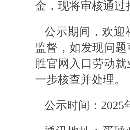
金，现将审核通过
公示期间，欢迎
监督，如发现问题
胜官网入口劳动就
一步核查并处理。
公示时间：2025年