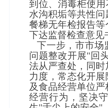
到位、消毒柜使用
水沟积垢等共性问
餐梯无年检报告等
下达监督检查意见
下一步，市市场
问题整改开展
"回
法从严查处
，
同时
力度，常态化开展
及食品经营单位严
经营行为，坚决
生
"舌尖上的安全"