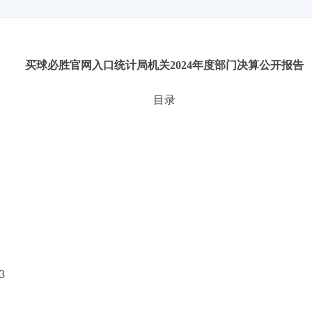
买球必胜官网入口统计局机关2024年度部门决算
公开报告
目录
3