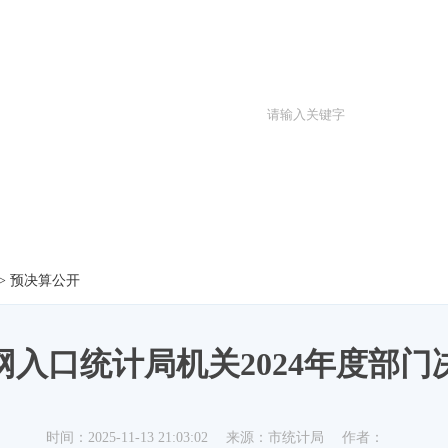
搜索热词：
常务会议
援
球必胜官网入口
蓝谷新能源
北京汽车
>
预决算公开
网入口统计局机关2024年度部门
时间：2025-11-13 21:03:02
来源：市统计局
作者：