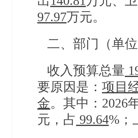
出
140.81
万元
、卫
97.97
万元
。
二、部门（单位
收入预算总量
1
要
原因是：
项目
金
。其中：
2026
元，占
99.64
%；