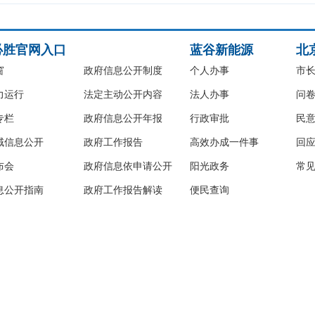
必胜官网入口
蓝谷新能源
北
窗
政府信息公开制度
个人办事
市
力运行
法定主动公开内容
法人办事
问
专栏
政府信息公开年报
行政审批
民
域信息公开
政府工作报告
高效办成一件事
回
布会
政府信息依申请公开
阳光政务
常
息公开指南
政府工作报告解读
便民查询