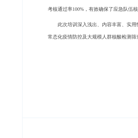
考核通过率
100%
，有效
确保
了应急队伍
核
此次培训深入浅出、内容丰富、实用
常态化疫情防控及大规模人群核酸检测筛