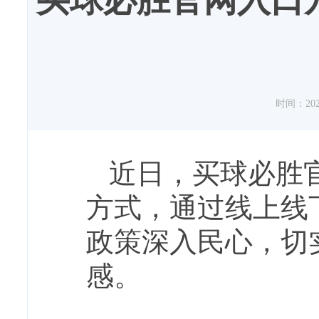
买球必胜官网入口
时间：2024-
近日，买球必胜
方式，通过线上线
政策深入民心，切
感。