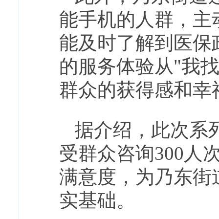
能手机的人群，主
能及时了解到医保
的服务体验从"我找
群众的获得感和幸
据介绍，此次系列
受群众咨询300
满意度，为乃东街
实基础。