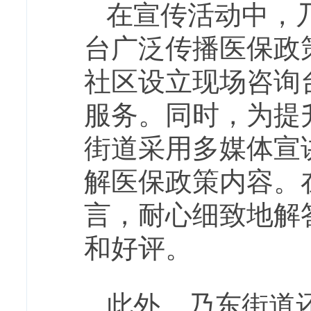
在宣传活动中，
台广泛传播医保政
社区设立现场咨询
服务。同时，为提
街道采用多媒体宣
解医保政策内容。
言，耐心细致地解
和好评。
此外，乃东街道