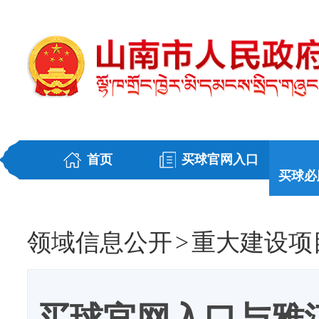
首页
买球官网入口
买球必
领域信息公开
>
重大建设项