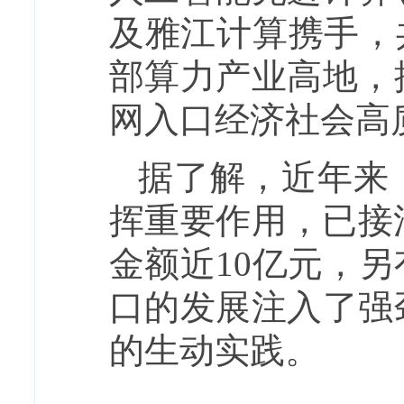
及雅江计算携手，
部算力产业高地，
网入口经济社会高
据了解，近年来
挥重要作用，已接
金额近10亿元，
口的发展注入了强
的生动实践。