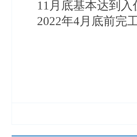
11月底基本达到入
2022年4月底前完