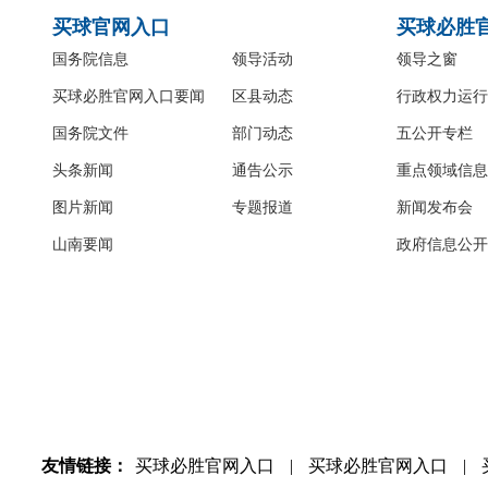
买球官网入口
买球必胜
国务院信息
领导活动
领导之窗
买球必胜官网入口要闻
区县动态
行政权力运行
国务院文件
部门动态
五公开专栏
头条新闻
通告公示
重点领域信息
图片新闻
专题报道
新闻发布会
山南要闻
政府信息公开
友情链接：
买球必胜官网入口
|
买球必胜官网入口
|