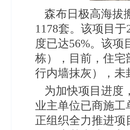
森布日极高海拔
1178套。该项目于
度已达56%。该项
栋），目前，住宅
行内墙抹灰），未
为加快项目进度
业主单位已商施工
正组织全力推进项目