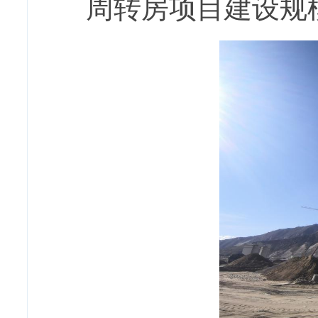
周转房项目建设规