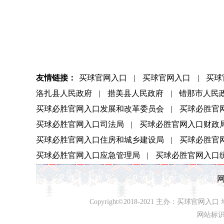
友情链接：
买球官网入口
|
买球官网入口
|
买球
洛扎县人民政府
|
措美县人民政府
|
错那市人民
买球必胜官网入口发展和改革委员会
|
买球必胜官
买球必胜官网入口司法局
|
买球必胜官网入口财政
买球必胜官网入口住房和城乡建设局
|
买球必胜官
买球必胜官网入口应急管理局
|
买球必胜官网入口
Copyright©2018-2021 主办：买
网站标识码