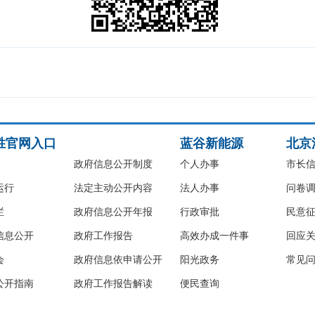
胜官网入口
蓝谷新能源
北京
政府信息公开制度
个人办事
市长
运行
法定主动公开内容
法人办事
问卷
栏
政府信息公开年报
行政审批
民意
信息公开
政府工作报告
高效办成一件事
回应
会
政府信息依申请公开
阳光政务
常见
公开指南
政府工作报告解读
便民查询