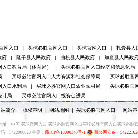
官网入口
|
买球必胜官网入口
|
买球官网入口
|
扎囊县人
政府
|
隆子县人民政府
|
曲松县人民政府
|
加查县人民政
网入口教育局（体育局）
|
买球必胜官网入口经济和信息化局
局
|
买球必胜官网入口人力资源和社会保障局
|
买球必胜官
网入口水利局
|
买球必胜官网入口农业农村局
|
买球必胜官
统计局
|
买球必胜官网入口投资促进局
网站简介
|
版权声明
|
网站地图
|
买球必胜官网入口
|
网站声
球官网入口 地址：中国 买球官网入口 买球必胜官网入口买球必胜官网入口买球必胜官网入
：5422000023 备案：
藏ICP备18000340号-1
藏公网安备：542221020