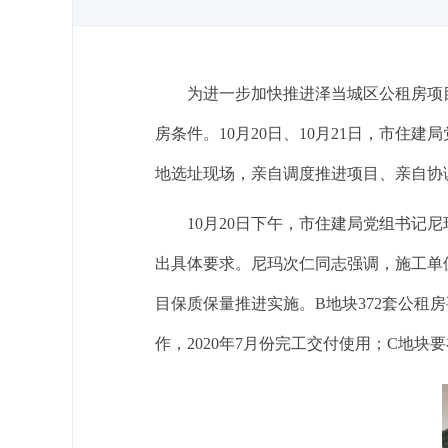
为进一步加快推进泽当城区公租房项
房条件。10月20日、10月21日，市住建
地选址现场，亲自调度推进项目、亲自协
10月20日下午，市住建局党组书记尼
出具体要求。尼玛次仁同志强调，施工单
目保质保量推进实施。B地块372套公租
作，2020年7月份完工
交付使用；C地块要