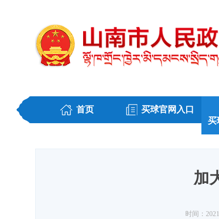
首页
买球官网入口
买
加
时间：2021-1