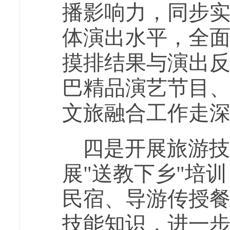
播影响力，同步
体演出水平，全
摸排结果与演出
巴精品演艺节目
文旅融合工作走
四是开展旅游技
展"送教下乡"培
民宿、导游传授
技能知识，进一