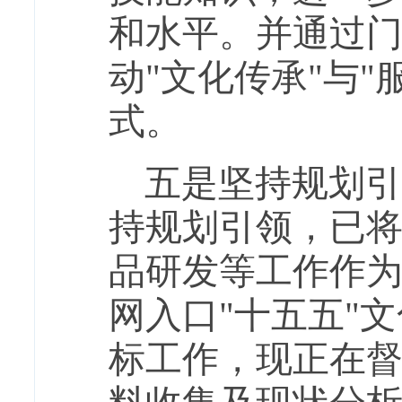
和水平。并通过
动"文化传承"与
式。
五是坚持规划引
持规划引领，已
品研发等工作作
网入口"十五五"
标工作，现正在