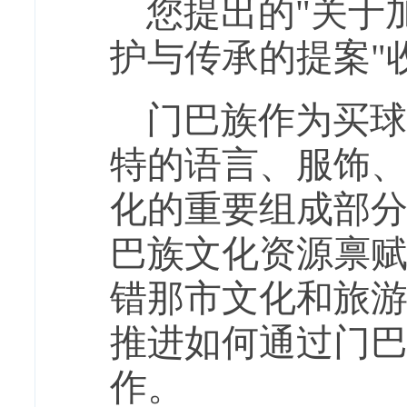
您提出的"关于
护与传承的提案"
门巴族作为买球
特的语言、服饰
化的重要组成部
巴族文化资源禀
错那市文化和旅
推进如何通过门
作。