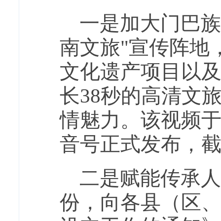
一是加大门巴族
南文旅"宣传阵地
文化遗产项目以
长38秒的高清文
情魅力。该视频于
音号正式发布，截
二是赋能传承人
份，向各县（区