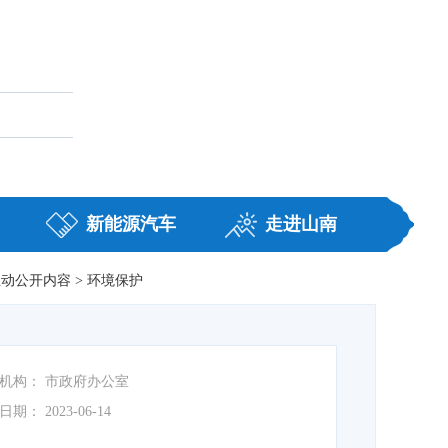
藏
职务任免
新能源汽车
走进山南
主动公开内容
>
环境保护
机构：
市政府办公室
日期：
2023-06-14