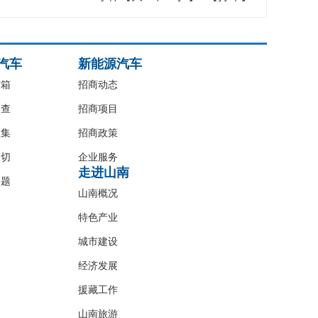
汽车
新能源汽车
信箱
招商动态
调查
招商项目
征集
招商政策
关切
企业服务
走进山南
问题
山南概况
特色产业
城市建设
经济发展
援藏工作
山南旅游