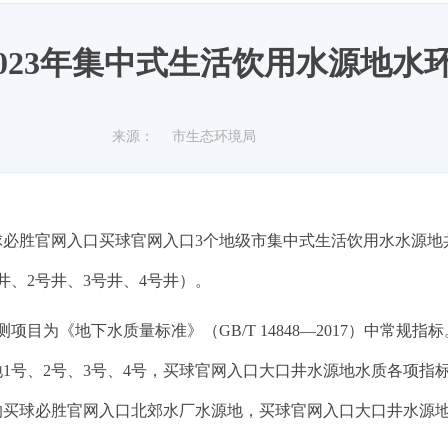
023年集中式生活饮用水源地水
来源：
市生态环境局
球必胜官网入口
买球官网入口
3
个地级市集中式
生活
饮用水
水
源地
井、
2
号井、
3
号井
、
4
号井
）。
测项目为《地下水质量标准》（
GB/T 14848
—
2017
）中常规指标
地
1
号、
2
号、
3
号、
4
号，
买球官网入口大口井水源地水
质各项指
的
买球必胜官网入口北郊水厂水源地
，
买球官网入口大口井水源