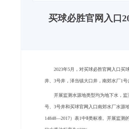
买球必胜官网入口2
202
3
年
5
月，对买球必胜官网入口买
井、
3
号井
，泽
当镇大口井
，南
郊水厂
1
号
开展监测水源地类型均为地下水，监
号、
3
号
井
和买球官网入口南郊水厂水源
14848
—
2017
）表
1
中Ⅱ类标准
。
开展监测