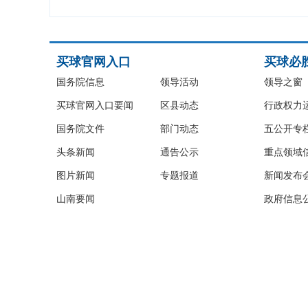
买球官网入口
买球必
国务院信息
领导活动
领导之窗
买球官网入口要闻
区县动态
行政权力
国务院文件
部门动态
五公开专
头条新闻
通告公示
重点领域
图片新闻
专题报道
新闻发布
山南要闻
政府信息