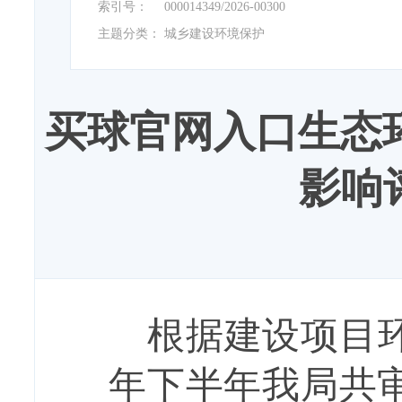
索引号：
000014349/2026-00300
主题分类：
城乡建设环境保护
买球官网入口生态环
影响
根据建设项目
年下半年我局共