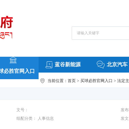
搜索热词：
常务会议
援
蓝谷新能源
北京汽车
球必胜官网入口
当前位置：
首页
>
买球必胜官网入口
>
法定
文号：
发布
组配分类：
人事信息
发文