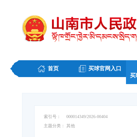
首页
买球官网入口
买
索引号：
000014349/2026-00404
主题分类：
其他