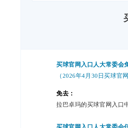
买球官网入口人大常委会
（2026年4月30日买
免去：
拉巴卓玛的买球官网入口
买球官网入口人大常委会