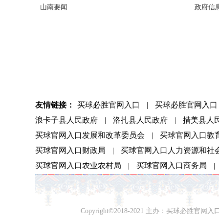
山南要闻
政府信
友情链接：
买球必胜官网入口
|
买球必胜官网入口
浪卡子县人民政府
|
洛扎县人民政府
|
措美县人
买球官网入口发展和改革委员会
|
买球官网入口教
买球官网入口财政局
|
买球官网入口人力资源和社
买球官网入口农业农村局
|
买球官网入口商务局
|
Copyright©2018-2021 主办：买球