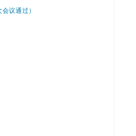
次会议通过）