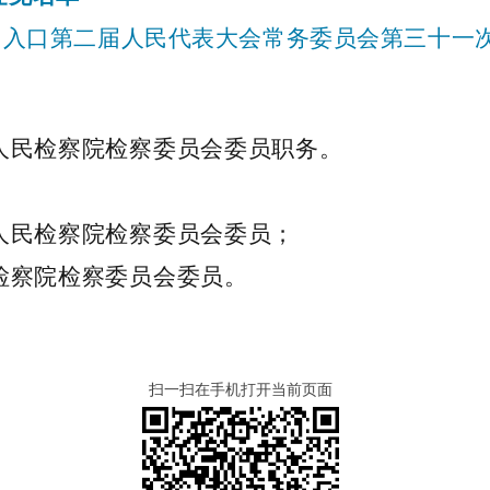
球官网入口第二届人民代表大会常务委员会第三十一
人民检察院检察委员会委员职务。
人民检察院检察委员会委员；
检察院检察委员会委员。
扫一扫在手机打开当前页面