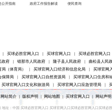
息公开指南
政府工作报告解读
便民查询
|
买球必胜官网入口
|
买球官网入口
|
买球必胜官网入口
民政府
|
错那市人民政府
|
隆子县人民政府
|
曲松县人民
育局（体育局）
|
买球官网入口经济和信息化局
|
买球官网
会保障局
|
买球官网入口自然资源局
|
买球官网入口住房和
买球官网入口文化和旅游局
|
买球官网入口应急管理局
|
网站简介
|
版权声明
|
网站地图
|
买球官网入口
|
网站声明
必胜官网入口 地址：中国 买球必胜官网入口 买球官网入口买球必胜官网入口买球必胜官网