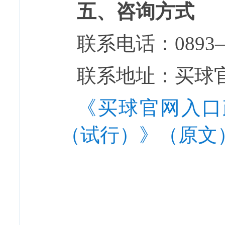
五、咨询方式
联系电话：
0893
联系地址：
买球
《买球官网入口
（试行）》（原文