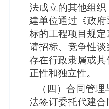
法成立的其他组织
建单位通过《政府
标的工程项目规定
请招标、竞争性谈
存在行政隶属或其
正性和独立性。
（四）合同管理
法签订委托代建合