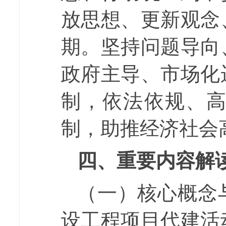
放思想、更新观念
期。坚持问题导向
政府主导、市场化
制，依法依规、
制，助推经济社会
四、重要内容解
（一）
核心概念
设工程项目代建活