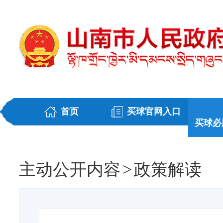
首页
买球官网入口
买球必
主动公开内容
>
政策解读