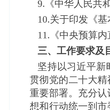
9.
《中华人民共
10.
关于印发《基
11.
《中央预算内
三、工作要求及
坚持以习近平新
贯彻党的二十大精
重要部署。充分认
想和行动统一到
市