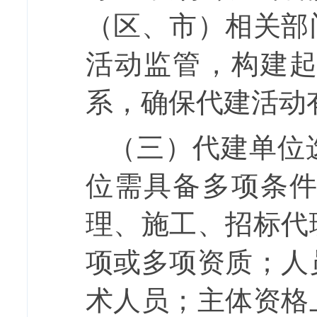
（区、市）相关部
活动监管，构建
系，确保代建活动
（三）代建单位
位需具备多项条
理、施工、招标代
项或多项资质；人
术人员；主体资格