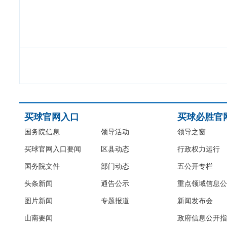
买球官网入口
买球必胜官
国务院信息
领导活动
领导之窗
买球官网入口要闻
区县动态
行政权力运行
国务院文件
部门动态
五公开专栏
头条新闻
通告公示
重点领域信息公
图片新闻
专题报道
新闻发布会
山南要闻
政府信息公开指