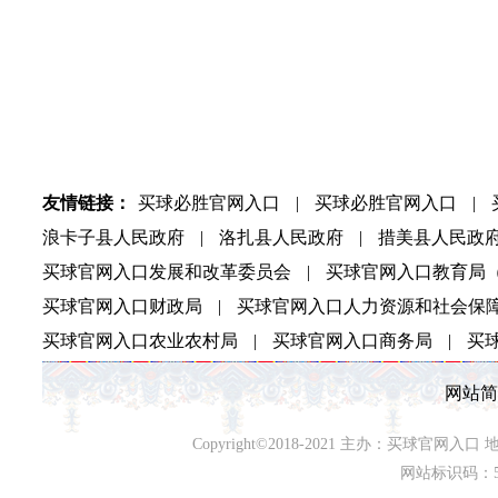
友情链接：
买球必胜官网入口
|
买球必胜官网入口
|
浪卡子县人民政府
|
洛扎县人民政府
|
措美县人民政
买球官网入口发展和改革委员会
|
买球官网入口教育局
买球官网入口财政局
|
买球官网入口人力资源和社会保
买球官网入口农业农村局
|
买球官网入口商务局
|
买
网站简
Copyright©2018-2021 主办：买球
网站标识码：54