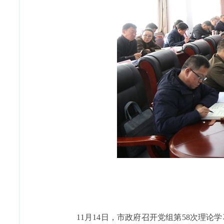
11月14日，市政府召开党组第58次理论