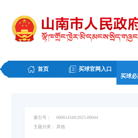
首页
买球官网入口
买球必
索引号：
000014349/2025-00044
主题分类：
其他