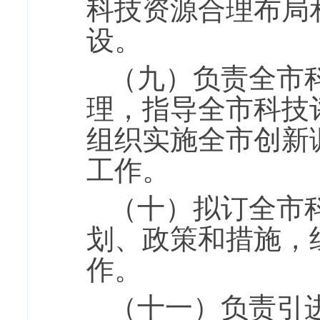
科技资源合理布局
设。
（九）负责全市
理，指导全市科技
组织实施全市创新
工作。
（十）拟订全市
划、政策和措施，
作。
（十一）负责引