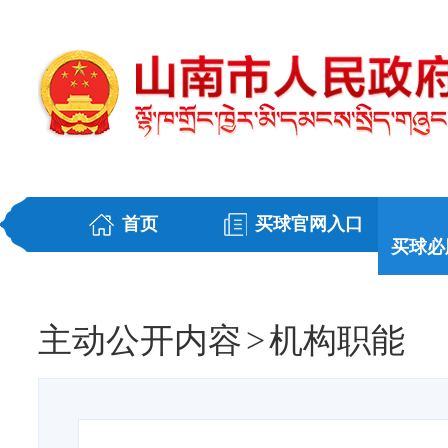
首页
买球官网入口
买球必
主动公开内容
>
机构职能