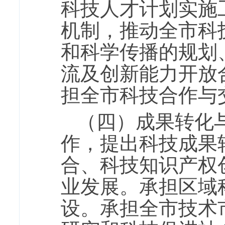
科技人才计划实施
机制，推动全市科
和科学传播的规划
流及创新能力开放
担全市科技合作与
（四）成果转化
作，提出科技成果
合、科技知识产权
业发展。承担区域
设。承担全市技术