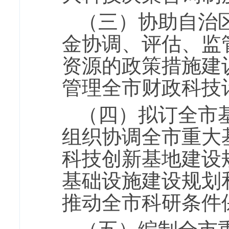
（三）协助自治
金协调、评估、监
资源的政策措施建
管理全市财政科技
（四）拟订全市
组织协调全市重大
科技创新基地建设
基础设施建设规划
推动全市科研条件