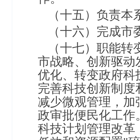
（十五）负责本
（十六）完成市
（十七）职能转
市战略、创新驱动
优化、转变政府科
完善科技创新制度
减少微观管理，加
政审批便民化工作
科技计划管理改革