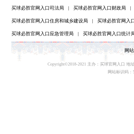
买球必胜官网入口司法局
|
买球必胜官网入口财政局
|
买球必胜官网入口住房和城乡建设局
|
买球必胜官网入
买球必胜官网入口应急管理局
|
买球必胜官网入口统计
网站
Copyright©2018-2021 主办：买球官
网站标识码：54